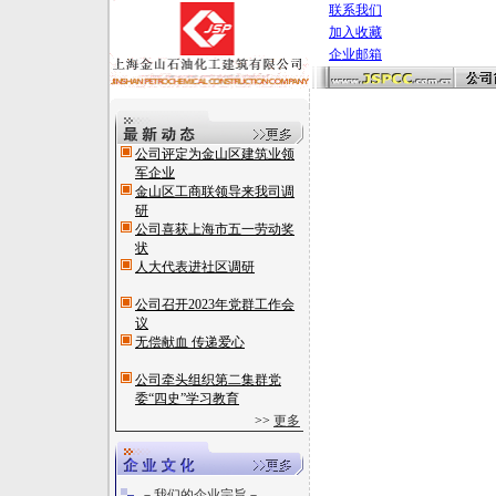
联系我们
加入收藏
企业邮箱
公司评定为金山区建筑业领
军企业
金山区工商联领导来我司调
研
公司喜获上海市五一劳动奖
状
人大代表进社区调研
公司召开2023年党群工作会
议
无偿献血 传递爱心
公司牵头组织第二集群党
委“四史”学习教育
>>
更多
－我们的企业宗旨－